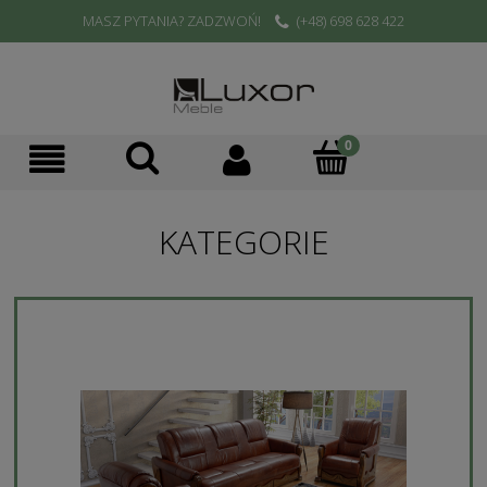
MASZ PYTANIA? ZADZWOŃ!
(+48) 698 628 422
KATEGORIE