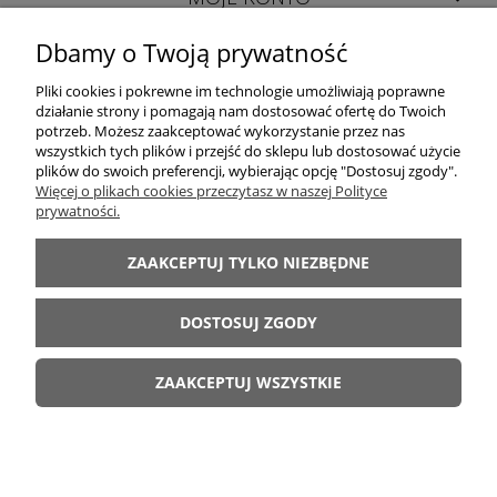
Dbamy o Twoją prywatność
INFORMACJE
Pliki cookies i pokrewne im technologie umożliwiają poprawne
działanie strony i pomagają nam dostosować ofertę do Twoich
potrzeb. Możesz zaakceptować wykorzystanie przez nas
wszystkich tych plików i przejść do sklepu lub dostosować użycie
plików do swoich preferencji, wybierając opcję "Dostosuj zgody".
Więcej o plikach cookies przeczytasz w naszej Polityce
prywatności.
LUXOR │ 98-400 Wieruszów │ woj. łódzkie │ tel. +48 698 628 422 │ e-mail:
sklep@luxor-meble.com
│ NIP PL619-157-56-47
ZAAKCEPTUJ TYLKO NIEZBĘDNE
Internetowy Sklep Meblowy oferujący: meblościanki, komody, szafy, łóżka,
sypialnie, kuchnie, narożniki, wersalki, fotele, meble dziecięce, młodzieżowe,
DOSTOSUJ ZGODY
stoły, krzesła i inne
LUXOR MEBLE 2011-2026
ZAAKCEPTUJ WSZYSTKIE
Kopiowanie materiałów ze strony bez zezwolenia zabronione.
POKAŻ PEŁNĄ WERSJĘ STRONY