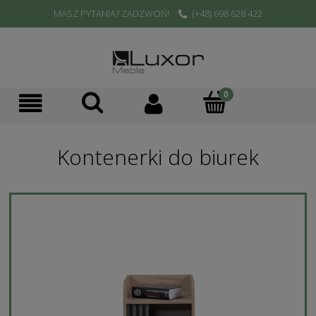
MASZ PYTANIA? ZADZWOŃ!
(+48) 698 628 422
Kontenerki do biurek