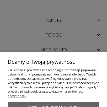
ZAKUPY
POMOC
MOJE KONTO
Dbamy o Twoją prywatność
INFORMACJE
Pliki cookies i pokrewne im technologie umożliwiają poprawne
działanie strony i pomagają nam dostosować ofertę do Twoich
potrzeb. Możesz zaakceptować wykorzystanie przez nas
wszystkich tych plików i przejść do sklepu lub dostosować użycie
plików do swoich preferencji, wybierając opcję "Dostosuj zgody".
Więcej o plikach cookies przeczytasz w naszej Polityce
prywatności.
LUXOR │ 98-400 Wieruszów │ woj. łódzkie │ tel. +48 698 628 422 │ e-mail:
sklep@luxor-meble.com
│ NIP PL619-157-56-47
ZAAKCEPTUJ TYLKO NIEZBĘDNE