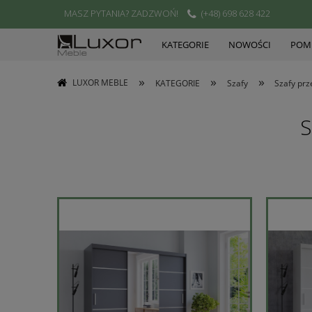
MASZ PYTANIA? ZADZWOŃ!
(+48) 698 628 422
KATEGORIE
NOWOŚCI
POMI
»
»
»
LUXOR MEBLE
KATEGORIE
Szafy
Szafy pr
S