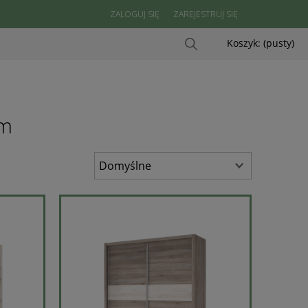
ZALOGUJ SIĘ
ZAREJESTRUJ SIĘ
Koszyk:
(pusty)
cm