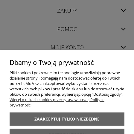
ZAKUPY
POMOC
MOJE KONTO
Dbamy o Twoją prywatność
INFORMACJE
Pliki cookies i pokrewne im technologie umożliwiają poprawne
działanie strony i pomagają nam dostosować ofertę do Twoich
potrzeb. Możesz zaakceptować wykorzystanie przez nas
wszystkich tych plików i przejść do sklepu lub dostosować użycie
plików do swoich preferencji, wybierając opcję "Dostosuj zgody".
Więcej o plikach cookies przeczytasz w naszej Polityce
prywatności.
LUXOR │ 98-400 Wieruszów │ woj. łódzkie │ tel. +48 698 628 422 │ e-mail:
sklep@luxor-meble.com
│ NIP PL619-157-56-47
ZAAKCEPTUJ TYLKO NIEZBĘDNE
Internetowy Sklep Meblowy oferujący: meblościanki, komody, szafy, łóżka,
sypialnie, kuchnie, narożniki, wersalki, fotele, meble dziecięce, młodzieżowe,