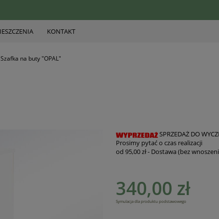
ESZCZENIA
KONTAKT
Szafka na buty "OPAL"
SPRZEDAŻ DO WYCZ
Prosimy pytać o czas realizacji
od 95,00 zł
- Dostawa (bez wnoszeni
Cena nie zawiera ewentualnych kosztów
340,00 zł
płatności
Symulacja dla produktu podstawowego