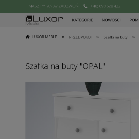
MASZ PYTANIA? ZADZWOŃ!
(+48) 698 628 422
KATEGORIE
NOWOŚCI
POMI
»
»
»
LUXOR MEBLE
PRZEDPOKÓJ
Szafki na buty
Szafka na buty "OPAL"