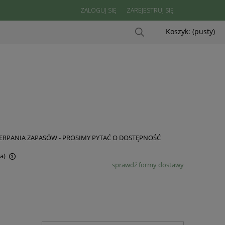
ZALOGUJ SIĘ
ZAREJESTRUJ SIĘ
Koszyk:
(pusty)
ERPANIA ZAPASÓW - PROSIMY PYTAĆ O DOSTĘPNOŚĆ
a)
sprawdź formy dostawy