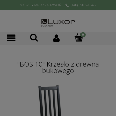
MASZ PYTANIA? ZADZWOŃ!
(+48) 698 628 422
"BOS 10" Krzesło z drewna
bukowego