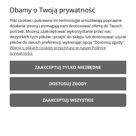
Dbamy o Twoją prywatność
Pliki cookies i pokrewne im technologie umożliwiają poprawne
działanie strony i pomagają nam dostosować ofertę do Twoich
potrzeb. Możesz zaakceptować wykorzystanie przez nas
wszystkich tych plików i przejść do sklepu lub dostosować użycie
plików do swoich preferencji, wybierając opcję "Dostosuj zgody".
Więcej o plikach cookies przeczytasz w naszej Polityce
prywatności.
ZAAKCEPTUJ TYLKO NIEZBĘDNE
"LUNA 1" Krzesło z drewna bukowego
DOSTOSUJ ZGODY
218,00 zł
ZAAKCEPTUJ WSZYSTKIE
DO KOSZYKA