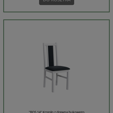
"BOS 14" Krzesło z drewna bukowego