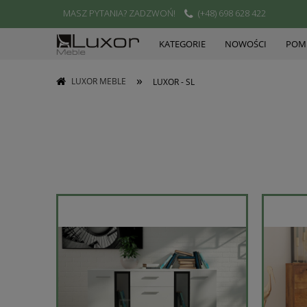
MASZ PYTANIA? ZADZWOŃ!
(+48) 698 628 422
KATEGORIE
NOWOŚCI
POMI
»
LUXOR MEBLE
LUXOR - SL