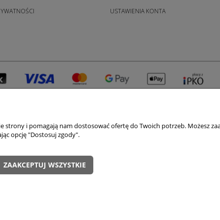
RYWATNOŚCI
USTAWIENIA KONTA
nie strony i pomagają nam dostosować ofertę do Twoich potrzeb. Możesz zaa
jąc opcję "Dostosuj zgody".
sklep@luxor-meble.com
ów │ woj. łódzkie │ tel. +48 698 628 422 │ e-mail:
ki, komody, szafy, łóżka, sypialnie, kuchnie, narożniki, wersalki, fotele, meb
ZAAKCEPTUJ WSZYSTKIE
LUXOR MEBLE 2011-2026
Kopiowanie materiałów ze strony bez zezwolenia zabronione.
Sklep internetowy Shoper.pl