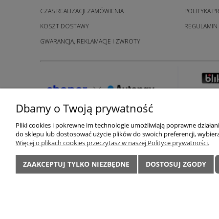
CZAS REALIZACJI ZAMÓWIENIA
POLITYKA P
KOSZT DOSTAWY
REGULAMIN
GWARANCJA, REKLAMACJE I ZWROTY
Dbamy o Twoją prywatność
Pliki cookies i pokrewne im technologie umożliwiają poprawne działa
do sklepu lub dostosować użycie plików do swoich preferencji, wybiera
LUXOR │ 98-400 Wierusz
Więcej o plikach cookies przeczytasz w naszej Polityce prywatności.
Internetowy Sklep Meblowy oferujący: meblościan
ZAAKCEPTUJ TYLKO NIEZBĘDNE
DOSTOSUJ ZGODY