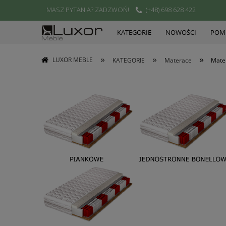
MASZ PYTANIA? ZADZWOŃ!
(+48) 698 628 422
KATEGORIE
NOWOŚCI
POMI
»
»
»
LUXOR MEBLE
KATEGORIE
Materace
Mate