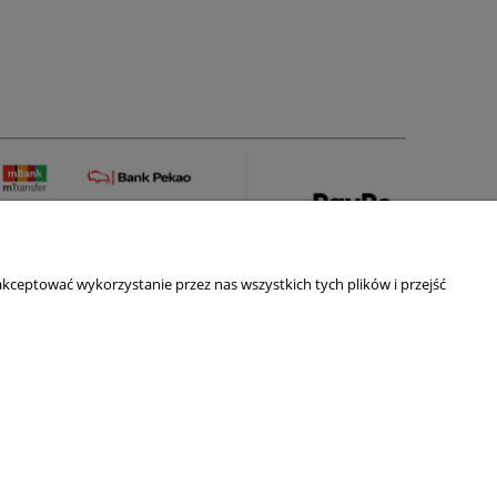
kceptować wykorzystanie przez nas wszystkich tych plików i przejść
│ NIP PL619-157-56-47
le dziecięce, młodzieżowe, stoły, krzesła i inne