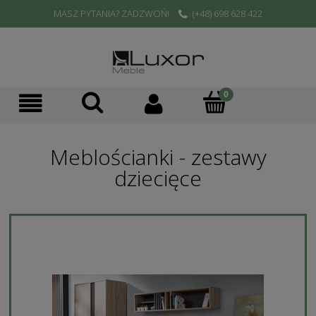
MASZ PYTANIA? ZADZWOŃ!
(+48) 698 628 422
Meblościanki - zestawy
dziecięce