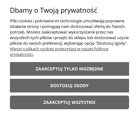
Dbamy o Twoją prywatność
Pliki cookies i pokrewne im technologie umożliwiają poprawne
działanie strony i pomagają nam dostosować ofertę do Twoich
potrzeb. Możesz zaakceptować wykorzystanie przez nas
wszystkich tych plików i przejść do sklepu lub dostosować użycie
plików do swoich preferencji, wybierając opcję "Dostosuj zgody".
Meblościanka młodzieżowa TOMASZ
Więcej o plikach cookies przeczytasz w naszej Polityce
prywatności.
2 399,00 zł
ZAAKCEPTUJ TYLKO NIEZBĘDNE
DO KOSZYKA
DOSTOSUJ ZGODY
ZAAKCEPTUJ WSZYSTKIE