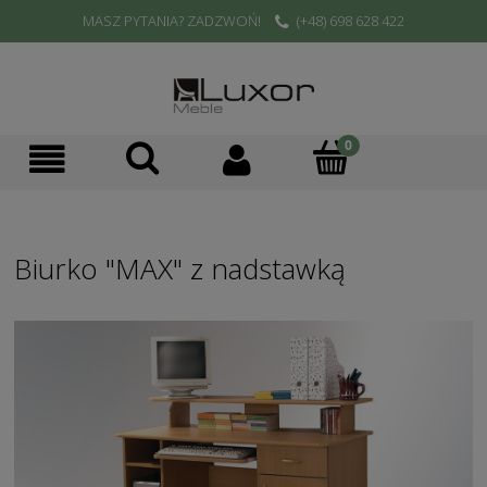
MASZ PYTANIA? ZADZWOŃ!
(+48) 698 628 422
Biurko "MAX" z nadstawką