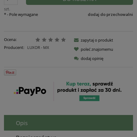
szt.
*
- Pole wymagane
dodaj do przechowalni
Ocena:
zapytaj o produkt
Producent:
LUXOR - MX
poleć znajomemu
dodaj opinię
Opis