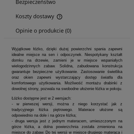
Bezpieczeństwo
Koszty dostawy
Cena nie zawiera ewentualnych kosztów płatności
Opinie o produkcie (0)
Wyjątkowe łóżko, dzięki dużej powierzchni spania zapewni
idealne miejsce na sen i odpoczynek. Niespotykany kształt
domku na drzewie, zamieni je w miejsce wspaniałych
wielogodzinnych zabaw. Solidna, zabudowana konstrukcja
gwarantuje bezpieczne użytkowanie. Zastosowanie świetlika
oraz okien zapewni wystarczający dostęp światła dla
komfortowego użytkowania. Możliwość montażu drabinki z
dowolnej strony, pozwala na swobodne ułożenie łóżka w pokoju.
Łóżko dostępne jest w 2 wersjach:
- w pierwszej wersji, można z niego korzystać jak z
tradycyjnego łóżka piętrowego. Materace ułożone są
odpowiednio na dole i na górze łóżka;
- druga wersja jest z jednym materacem, umieszczonym na
górze łóżka, a dolna powierzchnia została zmieniona na
miejsce do zabaw. Do tej wersji w miejsce drugiego materaca i