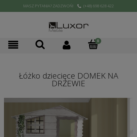
MASZ PYTANIA? ZADZWOŃ!
(+48) 698 628 422
Łóżko dziecięce DOMEK NA
DRZEWIE