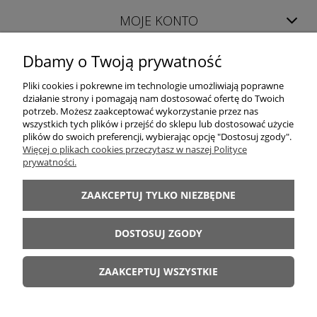
MOJE KONTO
Dbamy o Twoją prywatność
INFORMACJE
Pliki cookies i pokrewne im technologie umożliwiają poprawne
działanie strony i pomagają nam dostosować ofertę do Twoich
potrzeb. Możesz zaakceptować wykorzystanie przez nas
wszystkich tych plików i przejść do sklepu lub dostosować użycie
plików do swoich preferencji, wybierając opcję "Dostosuj zgody".
Więcej o plikach cookies przeczytasz w naszej Polityce
prywatności.
LUXOR │ 98-400 Wieruszów │ woj. łódzkie │ tel. +48 698 628 422 │ e-mail:
sklep@luxor-meble.com
│ NIP PL619-157-56-47
ZAAKCEPTUJ TYLKO NIEZBĘDNE
Internetowy Sklep Meblowy oferujący: meblościanki, komody, szafy, łóżka,
sypialnie, kuchnie, narożniki, wersalki, fotele, meble dziecięce, młodzieżowe,
DOSTOSUJ ZGODY
stoły, krzesła i inne
LUXOR MEBLE 2011-2026
ZAAKCEPTUJ WSZYSTKIE
Kopiowanie materiałów ze strony bez zezwolenia zabronione.
POKAŻ PEŁNĄ WERSJĘ STRONY