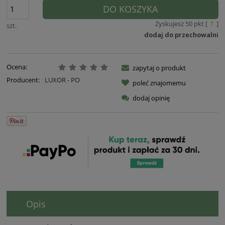
DO KOSZYKA
Zyskujesz
50
pkt [
?
]
szt.
dodaj do przechowalni
Ocena:
zapytaj o produkt
Producent:
LUXOR - PO
poleć znajomemu
dodaj opinię
Opis