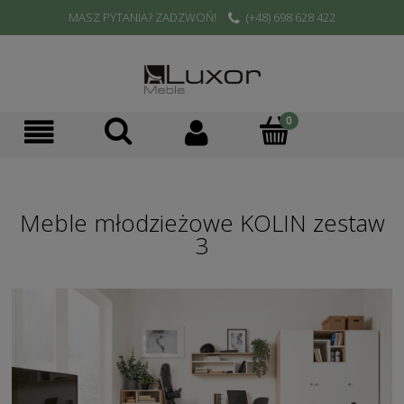
MASZ PYTANIA? ZADZWOŃ!
(+48) 698 628 422
Meble młodzieżowe KOLIN zestaw
3