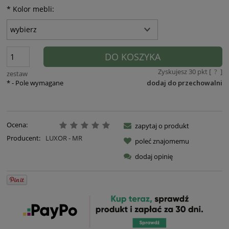
*
Kolor mebli:
DO KOSZYKA
Zyskujesz
30
pkt [
?
]
zestaw
*
- Pole wymagane
dodaj do przechowalni
Ocena:
zapytaj o produkt
Producent:
LUXOR - MR
poleć znajomemu
dodaj opinię