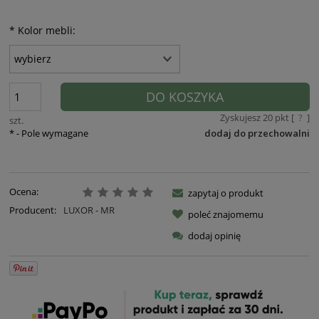
*
Kolor mebli:
DO KOSZYKA
Zyskujesz
20
pkt [
?
]
szt.
*
- Pole wymagane
dodaj do przechowalni
Ocena:
zapytaj o produkt
Producent:
LUXOR - MR
poleć znajomemu
dodaj opinię