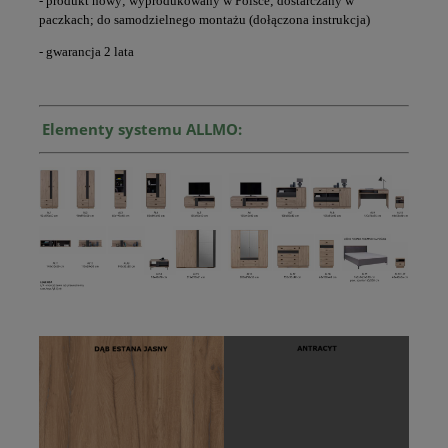
- produkt nowy; wyprodukowany w Polsce; dostarczany w
paczkach; do samodzielnego montażu (dołączona instrukcja)
- gwarancja 2 lata
Elementy systemu ALLMO: