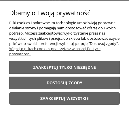
Dbamy o Twoją prywatność
INFORMACJE
Pliki cookies i pokrewne im technologie umożliwiają poprawne
działanie strony i pomagają nam dostosować ofertę do Twoich
potrzeb. Możesz zaakceptować wykorzystanie przez nas
wszystkich tych plików i przejść do sklepu lub dostosować użycie
plików do swoich preferencji, wybierając opcję "Dostosuj zgody".
Więcej o plikach cookies przeczytasz w naszej Polityce
prywatności.
LUXOR │ 98-400 Wieruszów │ woj. łódzkie │ tel. +48 698 628 422 │ e-mail:
sklep@luxor-meble.com
│ NIP PL619-157-56-47
ZAAKCEPTUJ TYLKO NIEZBĘDNE
Internetowy Sklep Meblowy oferujący: meblościanki, komody, szafy, łóżka,
sypialnie, kuchnie, narożniki, wersalki, fotele, meble dziecięce, młodzieżowe,
DOSTOSUJ ZGODY
stoły, krzesła i inne
LUXOR MEBLE 2011-2026
ZAAKCEPTUJ WSZYSTKIE
Kopiowanie materiałów ze strony bez zezwolenia zabronione.
POKAŻ PEŁNĄ WERSJĘ STRONY
Sklep internetowy Shoper.pl