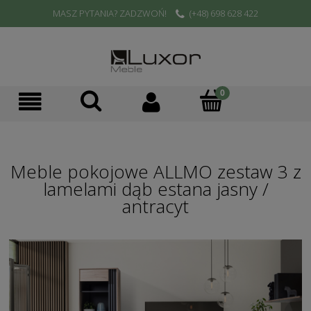
MASZ PYTANIA? ZADZWOŃ!
(+48) 698 628 422
Meble pokojowe ALLMO zestaw 3 z
lamelami dąb estana jasny /
antracyt