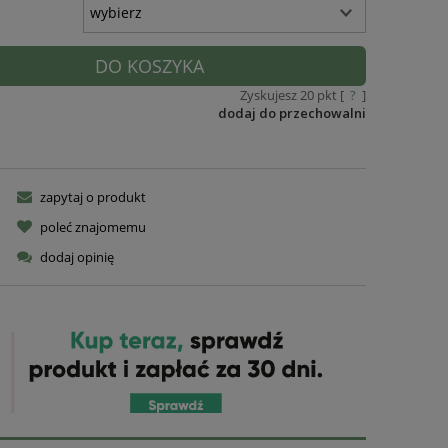
DO KOSZYKA
Zyskujesz
20
pkt [
?
]
dodaj do przechowalni
zapytaj o produkt
poleć znajomemu
dodaj opinię