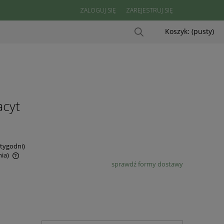
ZALOGUJ SIĘ
ZAREJESTRUJ SIĘ
Koszyk:
(pusty)
acyt
tygodni)
ia)
sprawdź formy dostawy
ów