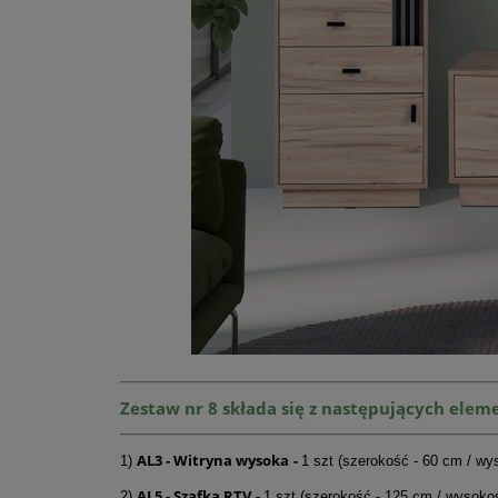
Zestaw nr 8 składa się z następujących elem
AL3 - Witryna wysoka
-
1)
1 szt (szerokość - 60 cm / wy
AL5 - Szafka RTV
-
2)
1 szt (szerokość - 125 cm / wysoko