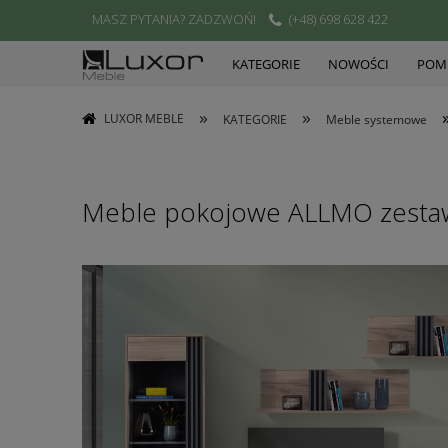
MASZ PYTANIA? ZADZWOŃ!
(+48) 698 628 422
KATEGORIE
NOWOŚCI
POMI
»
»
LUXOR MEBLE
KATEGORIE
Meble systemowe
Meble pokojowe ALLMO zestaw 8