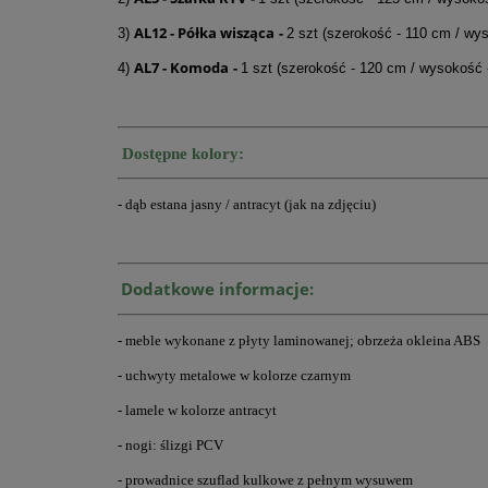
AL12 - Półka wisząca
-
3)
2 szt (szerokość - 110 cm / wy
AL7 -
Komoda
-
4)
1 szt (szerokość - 120 cm / wysokość 
Dostępne kolory:
- dąb estana jasny / antracyt (jak na zdjęciu)
Dodatkowe informacje:
- meble wykonane z płyty laminowanej; obrzeża okleina ABS
- uchwyty metalowe w kolorze czarnym
- lamele w kolorze antracyt
- nogi: ślizgi PCV
- prowadnice szuflad kulkowe z pełnym wysuwem