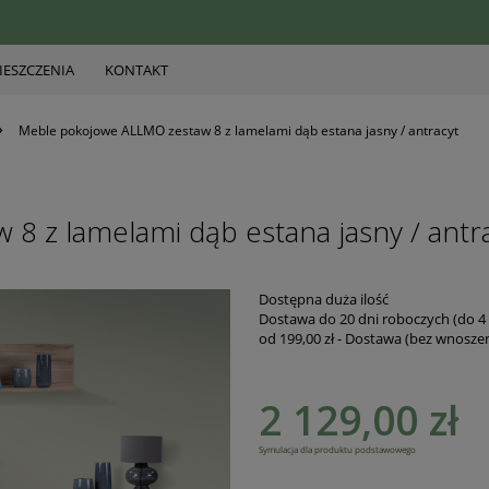
ESZCZENIA
KONTAKT
»
Meble pokojowe ALLMO zestaw 8 z lamelami dąb estana jasny / antracyt
 z lamelami dąb estana jasny / antr
Dostępna duża ilość
Dostawa do 20 dni roboczych (do 4 
od 199,00 zł
- Dostawa (bez wnoszen
Cena nie zawiera ewentualnych koszt
2 129,00 zł
płatności
Symulacja dla produktu podstawowego