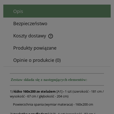
Opis
Bezpieczeństwo
Koszty dostawy
Cena nie zawiera ewentualnych kosztów płatności
Produkty powiązane
Opinie o produkcie (0)
Zestaw składa się z następujących elementów:
1)
łóżko 160x200 ze stelażem
[A1]
-
1 szt (szerokość - 181 cm /
wysokość - 67 cm / głębokość - 204 cm)
Powierzchnia spania (wymiar materaca) - 160x200 cm
2)
toaletka z szufladami
[A2] - 1 szt (szerokość - 82 cm /