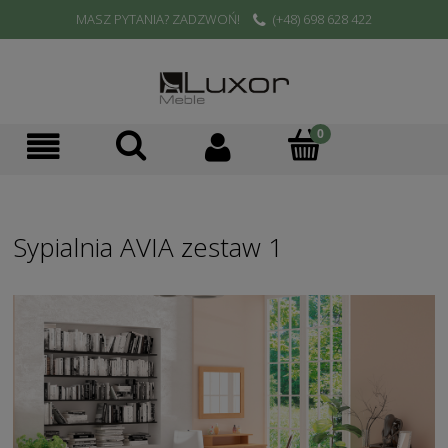
MASZ PYTANIA? ZADZWOŃ!
(+48) 698 628 422
Sypialnia AVIA zestaw 1