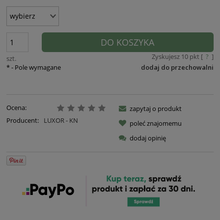
DO KOSZYKA
Zyskujesz
10
pkt [
?
]
szt.
*
- Pole wymagane
dodaj do przechowalni
Ocena:
zapytaj o produkt
Producent:
LUXOR - KN
poleć znajomemu
dodaj opinię