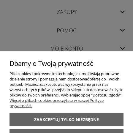
ZAKUPY
POMOC
MOJE KONTO
Dbamy o Twoją prywatność
INFORMACJE
Pliki cookies i pokrewne im technologie umożliwiają poprawne
działanie strony i pomagają nam dostosować ofertę do Twoich
potrzeb. Możesz zaakceptować wykorzystanie przez nas
wszystkich tych plików i przejść do sklepu lub dostosować użycie
plików do swoich preferencji, wybierając opcję "Dostosuj zgody".
Więcej o plikach cookies przeczytasz w naszej Polityce
prywatności.
LUXOR │ 98-400 Wieruszów │ woj. łódzkie │ tel. +48 698 628 422 │ e-mail:
sklep@luxor-meble.com
│ NIP PL619-157-56-47
ZAAKCEPTUJ TYLKO NIEZBĘDNE
Internetowy Sklep Meblowy oferujący: meblościanki, komody, szafy, łóżka,
sypialnie, kuchnie, narożniki, wersalki, fotele, meble dziecięce, młodzieżowe,