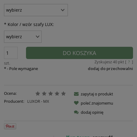
*
Kolor / wzór szafy LUX:
DO KOSZYKA
Zyskujesz
40
pkt [
?
]
szt.
*
- Pole wymagane
dodaj do przechowalni
Ocena:
zapytaj o produkt
Producent:
LUXOR - MX
poleć znajomemu
dodaj opinię