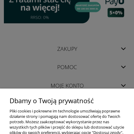
ZAKUPY
POMOC
MOJE KONTO
Dbamy o Twoją prywatność
INFORMACJE
Pliki cookies i pokrewne im technologie umożliwiają poprawne
działanie strony i pomagają nam dostosować ofertę do Twoich
potrzeb. Możesz zaakceptować wykorzystanie przez nas
wszystkich tych plików i przejść do sklepu lub dostosować użycie
plików do swoich preferencji, wybierając opcję "Dostosuj zgody".