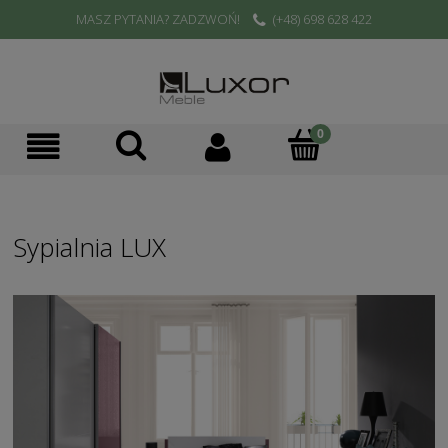
MASZ PYTANIA? ZADZWOŃ!
(+48) 698 628 422
Sypialnia LUX