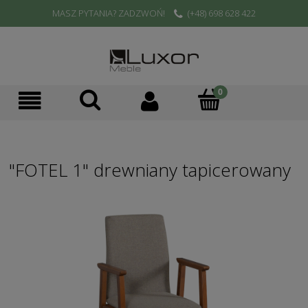
MASZ PYTANIA? ZADZWOŃ!
(+48) 698 628 422
"FOTEL 1" drewniany tapicerowany