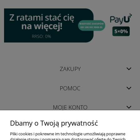
ZAKUPY
POMOC
MOJE KONTO
Dbamy o Twoją prywatność
INFORMACJE
Pliki cookies i pokrewne im technologie umożliwiają poprawne
działanie strony i pomagają nam dostosować ofertę do Twoich