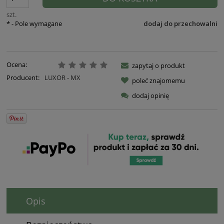
szt.
*
- Pole wymagane
dodaj do przechowalni
Ocena:
zapytaj o produkt
Producent:
LUXOR - MX
poleć znajomemu
dodaj opinię
Opis