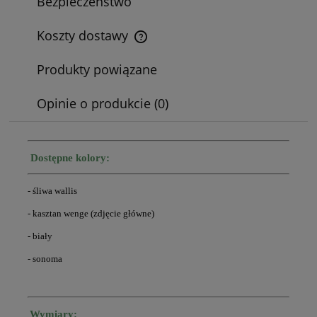
Bezpieczeństwo
Koszty dostawy
Cena nie zawiera ewentualnych kosztów płatności
Produkty powiązane
Opinie o produkcie (0)
Dostępne kolory:
- śliwa wallis
- kasztan wenge
(zdjęcie główne)
- biały
- sonoma
Wymiary: