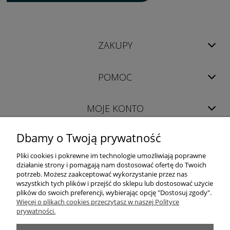
ZAKUPY
POMOC
MOJE KONTO
Dbamy o Twoją prywatność
INFORMACJE
Pliki cookies i pokrewne im technologie umożliwiają poprawne
działanie strony i pomagają nam dostosować ofertę do Twoich
potrzeb. Możesz zaakceptować wykorzystanie przez nas
wszystkich tych plików i przejść do sklepu lub dostosować użycie
plików do swoich preferencji, wybierając opcję "Dostosuj zgody".
Więcej o plikach cookies przeczytasz w naszej Polityce
prywatności.
LUXOR │ 98-400 Wieruszów │ woj. łódzkie │ tel. +48 698 628 422 │ e-mail:
sklep@luxor-meble.com
│ NIP PL619-157-56-47