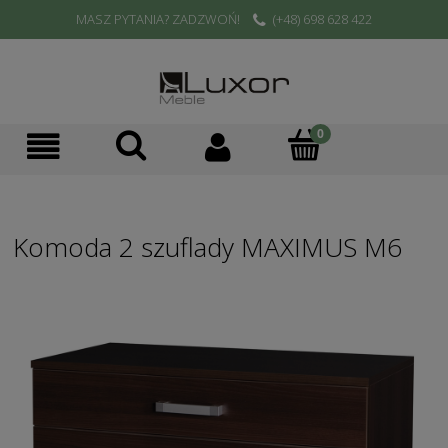
MASZ PYTANIA? ZADZWOŃ!
(+48) 698 628 422
Komoda 2 szuflady MAXIMUS M6