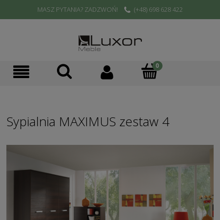
MASZ PYTANIA? ZADZWOŃ!
(+48) 698 628 422
Sypialnia MAXIMUS zestaw 4