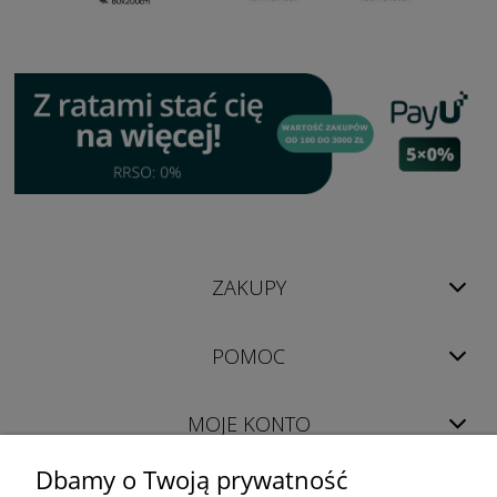
ZAKUPY
POMOC
MOJE KONTO
Dbamy o Twoją prywatność
INFORMACJE