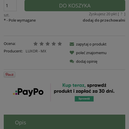
DO KOSZYKA
Zyskujesz
20
pkt [
?
]
szt.
*
- Pole wymagane
dodaj do przechowalni
Ocena:
zapytaj o produkt
Producent:
LUXOR - MX
poleć znajomemu
dodaj opinię
Opis