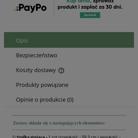
Opis
Bezpieczeństwo
Koszty dostawy
Cena nie zawiera ewentualnych kosztów płatności
Produkty powiązane
Opinie o produkcie (0)
Zestaw składa się z następujących elementów:
Szafka stojąca
-
1)
1 szt (szerokość - 59,3 cm / wysokość -