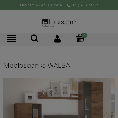
MASZ PYTANIA? ZADZWOŃ!
(+48) 698 628 422
Meblościanka WALBA