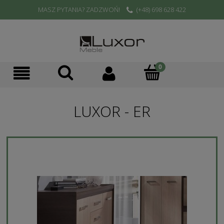
MASZ PYTANIA? ZADZWOŃ!
(+48) 698 628 422
LUXOR - ER