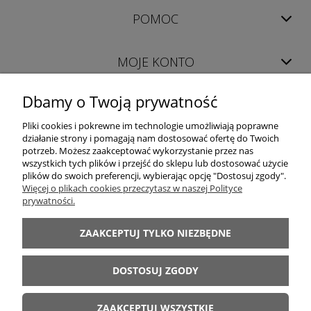
POMOC
MOJE KONTO
Dbamy o Twoją prywatność
INFORMACJE
Pliki cookies i pokrewne im technologie umożliwiają poprawne
działanie strony i pomagają nam dostosować ofertę do Twoich
potrzeb. Możesz zaakceptować wykorzystanie przez nas
wszystkich tych plików i przejść do sklepu lub dostosować użycie
plików do swoich preferencji, wybierając opcję "Dostosuj zgody".
Więcej o plikach cookies przeczytasz w naszej Polityce
prywatności.
LUXOR │ 98-400 Wieruszów │ woj. łódzkie │ tel. +48 698 628 422 │ e-mail:
sklep@luxor-meble.com
│ NIP PL619-157-56-47
ZAAKCEPTUJ TYLKO NIEZBĘDNE
Internetowy Sklep Meblowy oferujący: meblościanki, komody, szafy, łóżka,
sypialnie, kuchnie, narożniki, wersalki, fotele, meble dziecięce, młodzieżowe,
DOSTOSUJ ZGODY
stoły, krzesła i inne
LUXOR MEBLE 2011-2026
ZAAKCEPTUJ WSZYSTKIE
Kopiowanie materiałów ze strony bez zezwolenia zabronione.