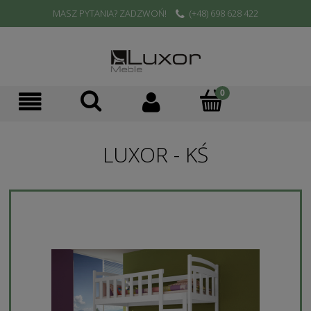
MASZ PYTANIA? ZADZWOŃ!
(+48) 698 628 422
LUXOR - KŚ