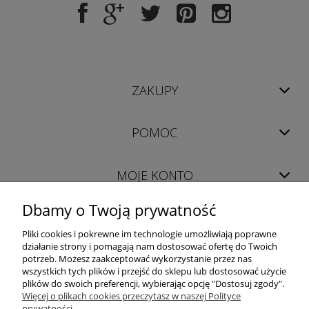
ZAKUPY
POMOC
MOJE KONTO
Dbamy o Twoją prywatność
INFORMACJE
Pliki cookies i pokrewne im technologie umożliwiają poprawne
działanie strony i pomagają nam dostosować ofertę do Twoich
potrzeb. Możesz zaakceptować wykorzystanie przez nas
wszystkich tych plików i przejść do sklepu lub dostosować użycie
plików do swoich preferencji, wybierając opcję "Dostosuj zgody".
Więcej o plikach cookies przeczytasz w naszej Polityce
prywatności.