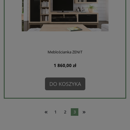
Meblościanka ZENIT
1 860,00 zł
DO KOSZYKA
«
»
1
2
3