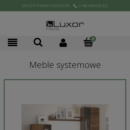
MASZ PYTANIA? ZADZWOŃ!
(+48) 698 628 422
Meble systemowe